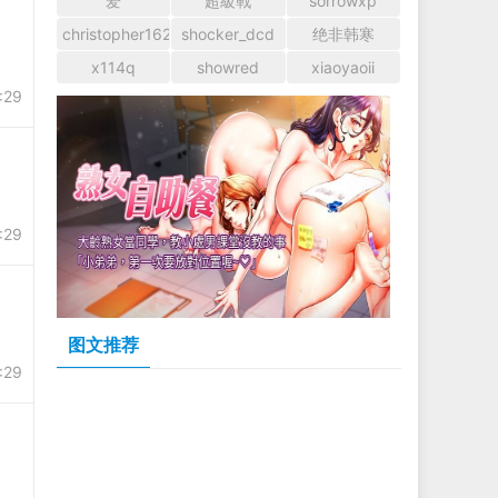
爱
超級戰
sorrowxp
christopher1628
shocker_dcd
绝非韩寒
x114q
showred
xiaoyaoii
:29
:29
图文推荐
:29