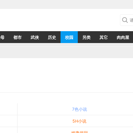
绿母
都市
武侠
历史
校园
另类
其它
肉肉屋
7色小说
5H小说
娇妻很甜