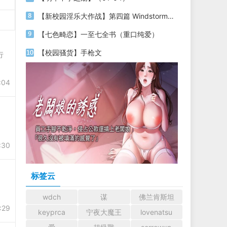
【新校园淫乐大作战】第四篇 Windstorm No.1 射击课
【七色畸恋】一至七全书（重口纯爱）
【校园骚货】手枪文
行
:04
:30
标签云
wdch
谋
佛兰肯斯坦
:29
keyprca
宁夜大魔王
lovenatsu