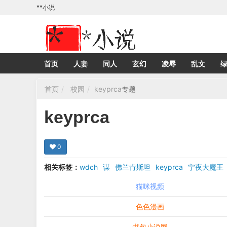
**小说
首页
人妻
同人
玄幻
凌辱
乱文
首页
校园
keyprca
专题
keyprca
0
相关标签：
wdch
谋
佛兰肯斯坦
keyprca
宁夜大魔王
猫咪视频
色色漫画
书包小说网