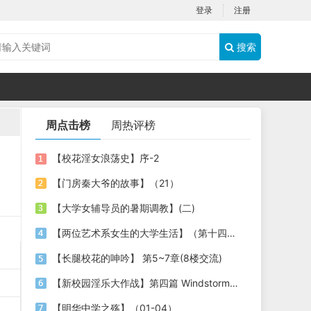
登录
注册
搜索
周点击榜
周热评榜
【校花淫女浪荡史】序-2
【门房秦大爷的故事】（21）
【大学女辅导员的暑期调教】(二)
【两位艺术系女生的大学生活】（第十四章）
【长腿校花的呻吟】 第5~7章(8楼交流)
【新校园淫乐大作战】第四篇 Windstorm No.3 出乎意料的比试
【明华中学之殇】（01-04）