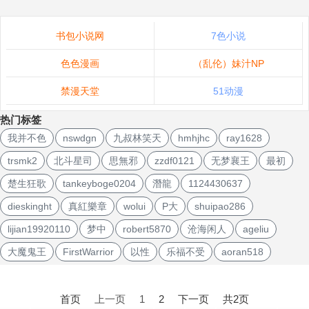
书包小说网
7色小说
色色漫画
（乱伦）妹汁NP
禁漫天堂
51动漫
热门标签
我并不色
nswdgn
九叔林笑天
hmhjhc
ray1628
trsmk2
北斗星司
思無邪
zzdf0121
无梦襄王
最初
楚生狂歌
tankeyboge0204
潛龍
1124430637
dieskinght
真紅樂章
wolui
P大
shuipao286
lijian19920110
梦中
robert5870
沧海闲人
ageliu
大魔鬼王
FirstWarrior
以性
乐福不受
aoran518
文
章
首页
上一页
1
2
下一页
共2页
导