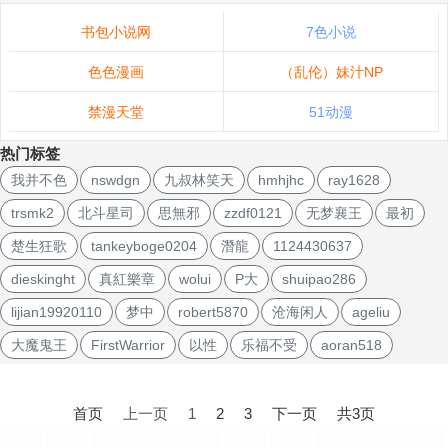
书包小说网
7色小说
色色漫画
（乱伦）妹汁NP
禁漫天堂
51动漫
热门标签
我并不色
nswdgn
九叔林笑天
hmhjhc
ray1628
trsmk2
北斗星司
思無邪
zzdf0121
无梦襄王
最初
楚生狂歌
tankeyboge0204
潛龍
1124430637
dieskinght
真紅樂章
wolui
P大
shuipao286
lijian19920110
梦中
robert5870
沧海闲人
ageliu
大魔鬼王
FirstWarrior
以性
乐福不受
aoran518
文
章
首页
上一页
1
2
3
下一页
共3页
导