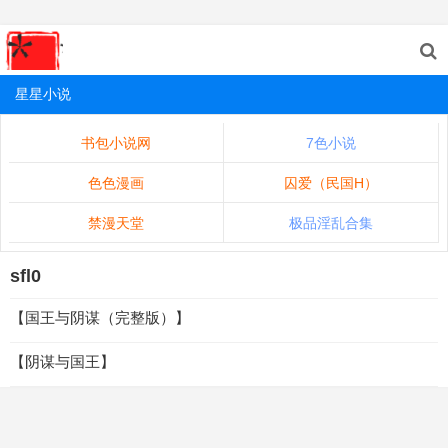
星星小说
书包小说网
7色小说
色色漫画
囚爱（民国H）
禁漫天堂
极品淫乱合集
sfl0
【国王与阴谋（完整版）】
【阴谋与国王】