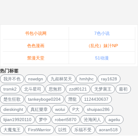
书包小说网
7色小说
色色漫画
（乱伦）妹汁NP
禁漫天堂
51动漫
热门标签
我并不色
nswdgn
九叔林笑天
hmhjhc
ray1628
trsmk2
北斗星司
思無邪
zzdf0121
无梦襄王
最初
楚生狂歌
tankeyboge0204
潛龍
1124430637
dieskinght
真紅樂章
wolui
P大
shuipao286
lijian19920110
梦中
robert5870
沧海闲人
ageliu
大魔鬼王
FirstWarrior
以性
乐福不受
aoran518